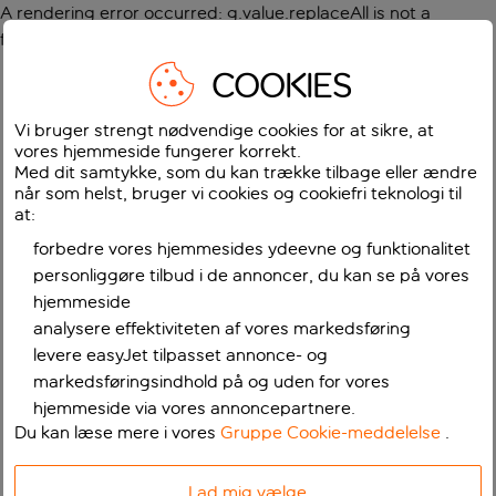
A rendering error occurred:
g.value.replaceAll is not a
function
.
COOKIES
Vi bruger strengt nødvendige cookies for at sikre, at
vores hjemmeside fungerer korrekt.
Med dit samtykke, som du kan trække tilbage eller ændre
når som helst, bruger vi cookies og cookiefri teknologi til
at:
forbedre vores hjemmesides ydeevne og funktionalitet
personliggøre tilbud i de annoncer, du kan se på vores
hjemmeside
analysere effektiviteten af vores markedsføring
levere easyJet tilpasset annonce- og
markedsføringsindhold på og uden for vores
hjemmeside via vores annoncepartnere.
Du kan læse mere i vores
Gruppe Cookie-meddelelse
.
Lad mig vælge