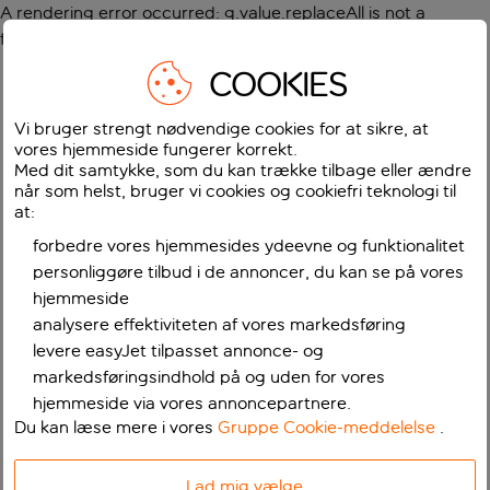
A rendering error occurred:
g.value.replaceAll is not a
function
.
COOKIES
Vi bruger strengt nødvendige cookies for at sikre, at
vores hjemmeside fungerer korrekt.
Med dit samtykke, som du kan trække tilbage eller ændre
når som helst, bruger vi cookies og cookiefri teknologi til
at:
forbedre vores hjemmesides ydeevne og funktionalitet
personliggøre tilbud i de annoncer, du kan se på vores
hjemmeside
analysere effektiviteten af vores markedsføring
levere easyJet tilpasset annonce- og
markedsføringsindhold på og uden for vores
hjemmeside via vores annoncepartnere.
Du kan læse mere i vores
Gruppe Cookie-meddelelse
.
Lad mig vælge