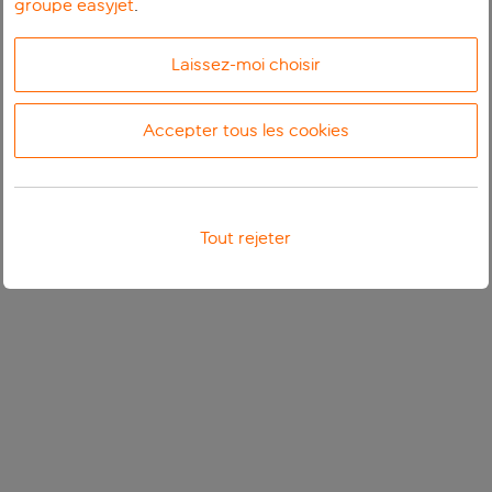
groupe easyjet
.
Laissez-moi choisir
Accepter tous les cookies
Tout rejeter