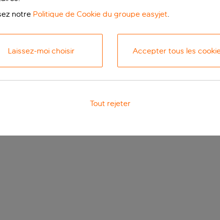
isez notre
Politique de Cookie du groupe easyjet
.
Laissez-moi choisir
Accepter tous les cooki
Tout rejeter