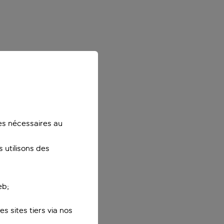
ies nécessaires au
 utilisons des
eb;
s sites tiers via nos