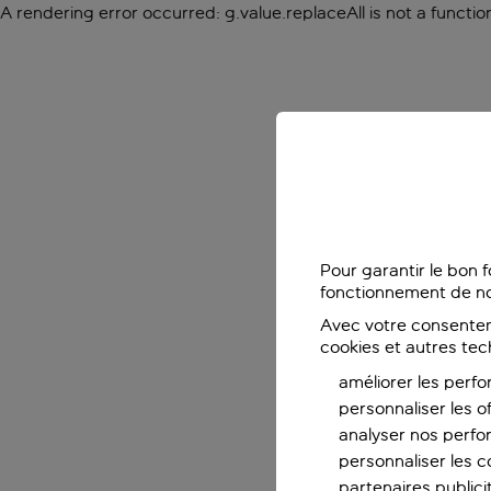
A rendering error occurred:
g.value.replaceAll is not a functio
Pour garantir le bon 
fonctionnement de no
Avec votre consentem
cookies et autres tec
améliorer les perfo
personnaliser les o
analyser nos perf
personnaliser les co
partenaires publicit