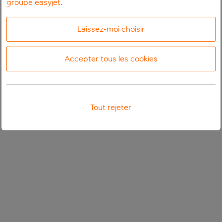
groupe easyjet
.
Laissez-moi choisir
Accepter tous les cookies
Tout rejeter