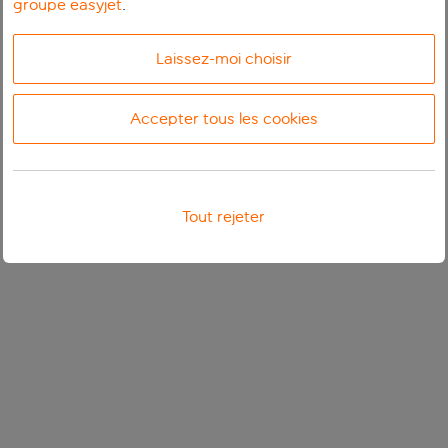
groupe easyjet
.
Laissez-moi choisir
Accepter tous les cookies
Tout rejeter