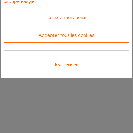
groupe easyjet
.
Laissez-moi choisir
Accepter tous les cookies
Tout rejeter