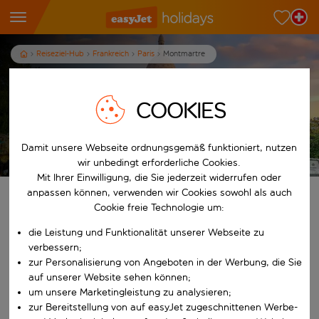
Reiseziel-Hub
Frankreich
Paris
Montmartre
Ferien in Montmartre
COOKIES
3
Nächte
p.P. ab
Ferien anzeigen
Damit unsere Webseite ordnungsgemäß funktioniert, nutzen
Es gelten die AGB
wir unbedingt erforderliche Cookies.
Mit Ihrer Einwilligung, die Sie jederzeit widerrufen oder
anpassen können, verwenden wir Cookies sowohl als auch
Finde deine perfekten Ferien
Cookie freie Technologie um:
die Leistung und Funktionalität unserer Webseite zu
Ab
verbessern;
zur Personalisierung von Angeboten in der Werbung, die Sie
Beginne mit der Eingabe für die automatische Vervollständigung. W
auf unserer Website sehen können;
Nach
um unsere Marketingleistung zu analysieren;
zur Bereitstellung von auf easyJet zugeschnittenen Werbe-