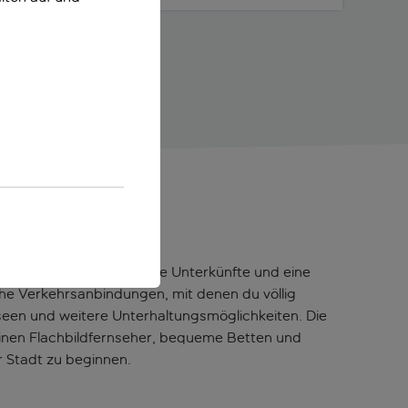
arnier Opéra. Komfortable Unterkünfte und eine
che Verkehrsanbindungen, mit denen du völlig
useen und weitere Unterhaltungsmöglichkeiten. Die
inen Flachbildfernseher, bequeme Betten und
r Stadt zu beginnen.