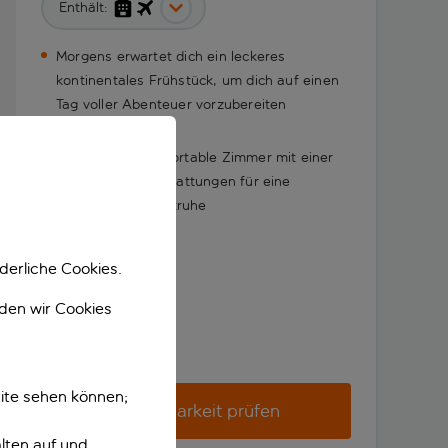
Enthält:
Morgens erwartet dich ein leckeres
kontinentales Frühstück, um dich auf einen
Tag voller Abenteuer vorzubereiten
Gemütliche, komfortable Zimmer mit einer
Vielzahl von Ausstattungen für eine
angenehme Nachtruhe
derliche Cookies.
nden wir Cookies
ite sehen können;
Verfügbarkeit prüfen
lten auf und