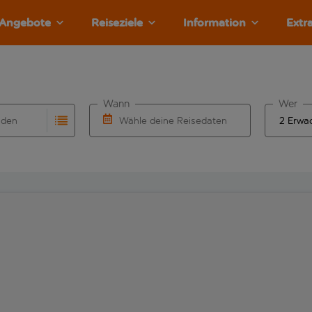
Angebote
Reiseziele
Information
Extr
Wann
Wer
nden
Wähle deine Reisedaten
llständigung. Wenn für den Herkunftsflughafen automatisch v
Eingabe für die automatische Vervollständigung. Wenn für den
W&auml;hle ein Ab- und R&uuml;ckflugdatu