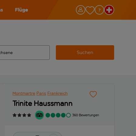
as
Flüge
Suchen
ervollständigte Ergebnisse verfügbar sind, verwende die Tabu
 Zielflughafen automatisch vervollständigte Ergebnisse verfü
m aus.
Montmartre
Paris
Frankreich
Trinite Haussmann
360 Bewertungen