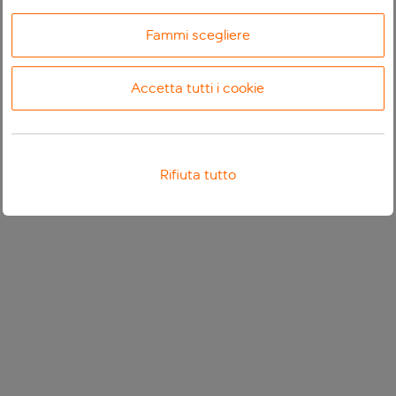
Fammi scegliere
Accetta tutti i cookie
Rifiuta tutto