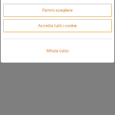
Fammi scegliere
Accetta tutti i cookie
Rifiuta tutto