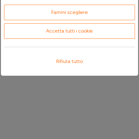
Fammi scegliere
Accetta tutti i cookie
Rifiuta tutto