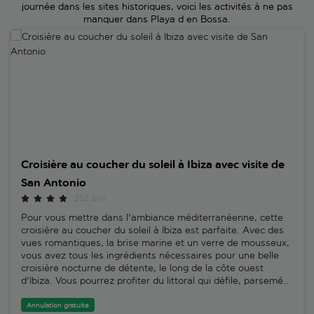
journée dans les sites historiques, voici les activités à ne pas
manquer dans Playa d en Bossa.
Croisière au coucher du soleil à Ibiza avec visite de San Antonio
Croisière au coucher du soleil à Ibiza avec visite de
San Antonio
252 avis
Pour vous mettre dans l'ambiance méditerranéenne, cette
croisière au coucher du soleil à Ibiza est parfaite. Avec des
vues romantiques, la brise marine et un verre de mousseux,
vous avez tous les ingrédients nécessaires pour une belle
croisière nocturne de détente, le long de la côte ouest
d'Ibiza. Vous pourrez profiter du littoral qui défile, parsemé
de jolies criques et d'étendues rocheuses. Aina, l'un de nos
guides locaux experts, explique : "Les couchers de soleil
Annulation gratuite