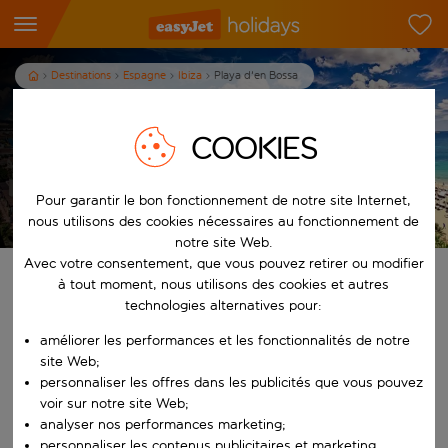
Destinations
Espagne
Ibiza
Playa d'en Bossa
Vacances à Playa d'en Bossa
COOKIES
7
nuits
dès
/pers.
Pour garantir le bon fonctionnement de notre site Internet,
Afficher les vacances
T&Cs apply
nous utilisons des cookies nécessaires au fonctionnement de
notre site Web.
Avec votre consentement, que vous pouvez retirer ou modifier
Trouvez votre séjour de rêve
à tout moment, nous utilisons des cookies et autres
technologies alternatives pour:
À partir de
améliorer les performances et les fonctionnalités de notre
site Web;
personnaliser les offres dans les publicités que vous pouvez
Commencez à taper pour la saisie automatique. Lorsque les résultats 
Vers
voir sur notre site Web;
analyser nos performances marketing;
personnaliser les contenus publicitaires et marketing