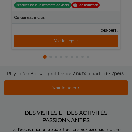
Réservez pour un acompte de /pers.
de réduction
R
Ce qui est inclus
C
/pers.
dès
Voir le séjour
Playa d'en Bossa - profitez de
7 nuits
à partir de
 /pers.
Voir le séjour
DES VISITES ET DES ACTIVITÉS
PASSIONNANTES
De l'accès prioritaire aux attractions aux excursions d'une