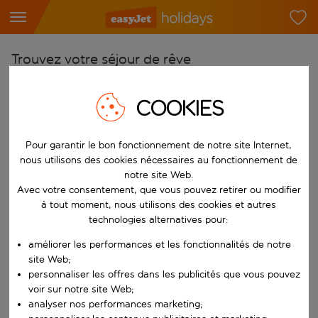
Trouvez votre séjour de rêve
À partir de
COOKIES
Choisissez votre aéroport
Commencez à taper pour la saisie automatique. Lorsque les résultats 
Vers
Pour garantir le bon fonctionnement de notre site Internet,
Choisissez votre destination
nous utilisons des cookies nécessaires au fonctionnement de
notre site Web.
Commencez à taper pour la saisie automatique. Lorsque les résultats 
Quand
Avec votre consentement, que vous pouvez retirer ou modifier
à tout moment, nous utilisons des cookies et autres
Choisissez vos dates
technologies alternatives pour:
Choisissez une date de départ et une date de retour.
Qui
améliorer les performances et les fonctionnalités de notre
site Web;
personnaliser les offres dans les publicités que vous pouvez
voir sur notre site Web;
Rechercher
analyser nos performances marketing;