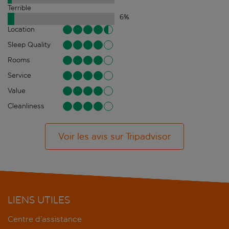
Terrible
6
%
Location
Sleep Quality
Rooms
Service
Value
Cleanliness
Voir les avis sur Tripadvisor
LIENS UTILES
Centre d’assistance