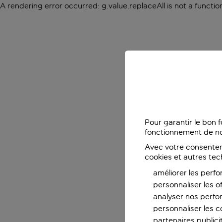
A rendering error occurred:
g.value.replaceAll is not a functio
Pour garantir le bon 
fonctionnement de no
Avec votre consentem
cookies et autres tec
améliorer les perfo
personnaliser les o
analyser nos perf
personnaliser les co
partenaires publicit