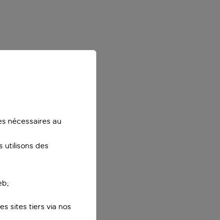
ies nécessaires au
 utilisons des
eb;
s sites tiers via nos