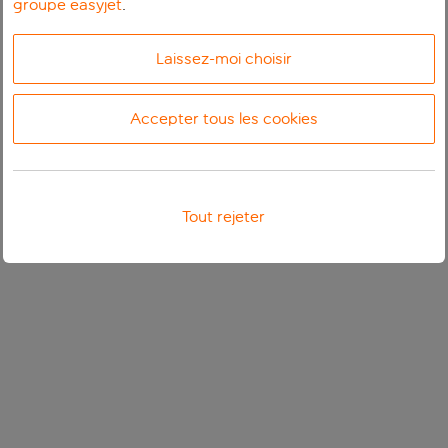
groupe easyjet
.
Laissez-moi choisir
Accepter tous les cookies
Tout rejeter