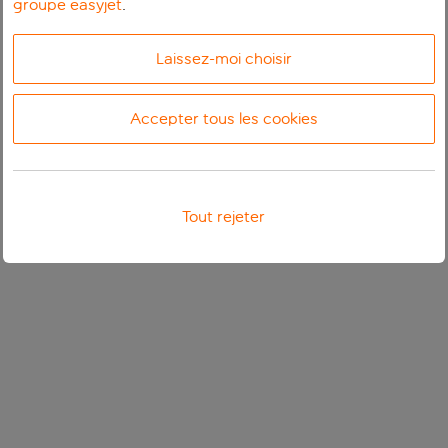
groupe easyjet
.
Laissez-moi choisir
Accepter tous les cookies
Tout rejeter