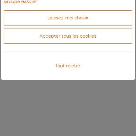
groupe easyjet
.
Laissez-moi choisir
Accepter tous les cookies
Tout rejeter