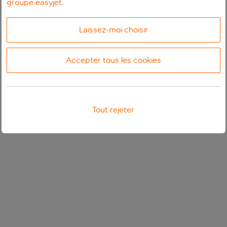
groupe easyjet
.
Laissez-moi choisir
Accepter tous les cookies
Tout rejeter