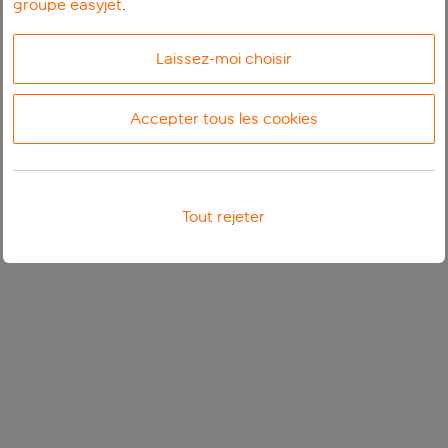
groupe easyjet
.
Laissez-moi choisir
Accepter tous les cookies
Tout rejeter