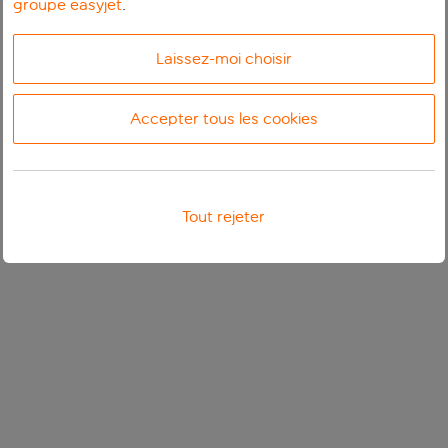
groupe easyjet
.
Laissez-moi choisir
Accepter tous les cookies
Tout rejeter