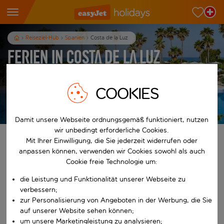
Reiseziel-Hub
Spanien
Costa de la Luz
Ferien in Costa de la Luz
7
Nächte
p.P. ab
COOKIES
Ferien anzeigen
Es gelten die AGB
Damit unsere Webseite ordnungsgemäß funktioniert, nutzen
wir unbedingt erforderliche Cookies.
Finde deine perfekten Ferien
Mit Ihrer Einwilligung, die Sie jederzeit widerrufen oder
anpassen können, verwenden wir Cookies sowohl als auch
Cookie freie Technologie um:
Ab
die Leistung und Funktionalität unserer Webseite zu
verbessern;
Beginne mit der Eingabe für die automatische Vervollständigung. W
Nach
zur Personalisierung von Angeboten in der Werbung, die Sie
auf unserer Website sehen können;
um unsere Marketingleistung zu analysieren;