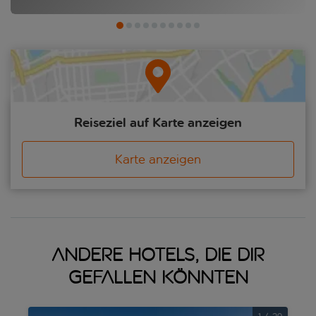
sein. Du findest hier zwar auch die typischen spanischen
Klassiker auf der Speisekarte, aber Andalusien hat eine ganz
eigene Küche, die über Jahrhunderte durch nordafrikanische
Einflüsse von der anderen Seite der Strasse von Gibraltar
geprägt wurde.
Egal ob Natur, Geschichte oder Essen dein Herz höher schlagen
lässt – die Costa de la Luz wird dich nicht enttäuschen.
Reiseziel auf Karte anzeigen
Karte anzeigen
Andere Hotels, die dir
gefallen könnten