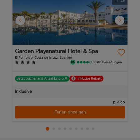
1
/
29
Garden Playanatural Hotel & Spa
E
El Rompido, Costa de la Luz, Spanien
Is
2’040 Bewertungen
Jetzt buchen mit Anzahlung p.P.
inklusive Rabatt
J
Inklusive
In
p.P. ab
Ferien anzeigen