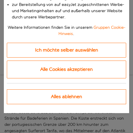
Beginne mit der Eingabe für die automatische Vervollständigung. W
zur Bereitstellung von auf easyJet zugeschnittenen Werbe-
Wann
und Marketinginhalten auf und außerhalb unserer Website
Wähle deine Reisedaten
durch unsere Werbepartner.
W&auml;hle ein Ab- und R&uuml;ckflugdatum aus.
Wer
Weitere Informationen finden Sie in unserem
Gruppen Cookie-
Hinweis
.
Ich möchte selber auswählen
Suchen
Neue Suche
Alle Cookies akzeptieren
Schönes unberührtes
Alles ablehnen
Andalusien
An der Costa de la Luz befinden sich einige der schönsten
Strände für Badeferien in Spanien. Die Küste erstreckt sich von
der portugiesischen Grenze über 200 km hinunter zum
angesagten Surferort Tarifa, wo das Mittelmeer auf den Atlantik