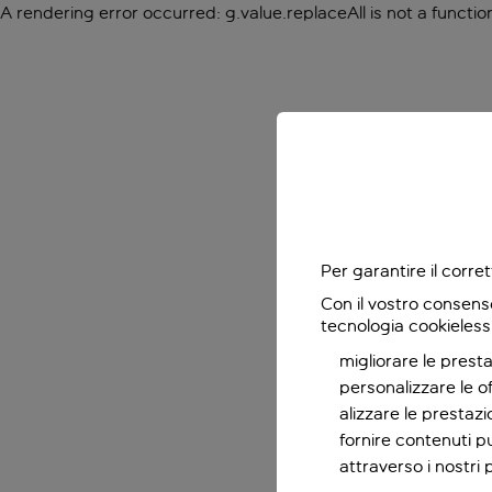
A rendering error occurred:
g.value.replaceAll is not a functio
Per garantire il corr
Con il vostro consens
tecnologia cookieless
migliorare le presta
personalizzare le o
alizzare le prestaz
fornire contenuti pu
attraverso i nostri 