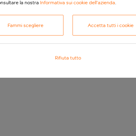
onsultare la nostra
Informativa sui cookie dell'azienda
.
Fammi scegliere
Accetta tutti i cookie
Rifiuta tutto