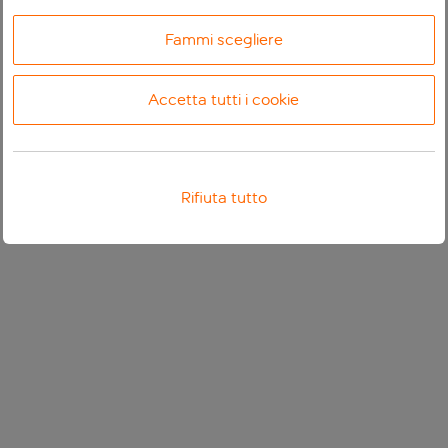
Fammi scegliere
Accetta tutti i cookie
Rifiuta tutto