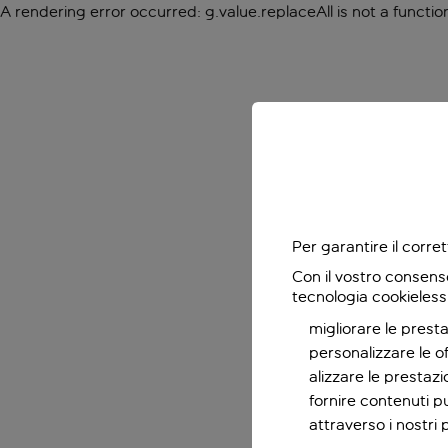
A rendering error occurred:
g.value.replaceAll is not a functio
Per garantire il corr
Con il vostro consens
tecnologia cookieless
migliorare le presta
personalizzare le o
alizzare le prestaz
fornire contenuti pu
attraverso i nostri 