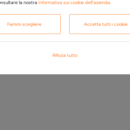
onsultare la nostra
Informativa sui cookie dell'azienda
.
Fammi scegliere
Accetta tutti i cookie
Rifiuta tutto