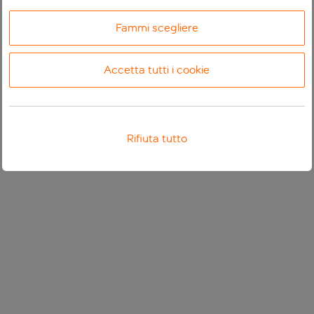
Fammi scegliere
Accetta tutti i cookie
Rifiuta tutto