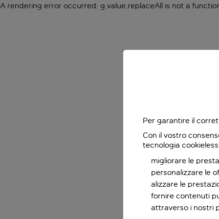
A rendering error occurred:
g.value.replaceAll is not a functio
Per garantire il corr
Con il vostro consens
tecnologia cookieless
migliorare le presta
personalizzare le o
alizzare le prestaz
fornire contenuti pu
attraverso i nostri 