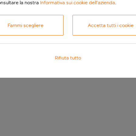
onsultare la nostra
Informativa sui cookie dell'azienda
.
Fammi scegliere
Accetta tutti i cookie
Rifiuta tutto