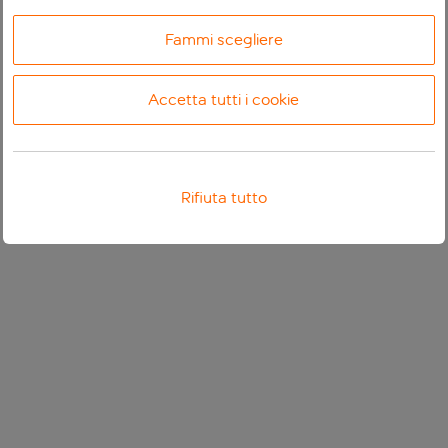
Fammi scegliere
Accetta tutti i cookie
Rifiuta tutto