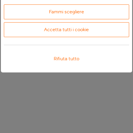
Fammi scegliere
Accetta tutti i cookie
Rifiuta tutto