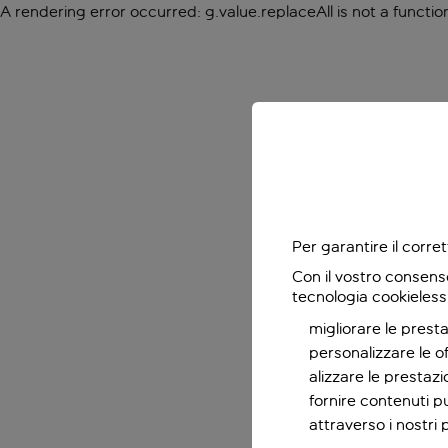
A rendering error occurred:
g.value.replaceAll is not a functio
Per garantire il corr
Con il vostro consens
tecnologia cookieless
migliorare le presta
personalizzare le o
alizzare le prestaz
fornire contenuti pu
attraverso i nostri 