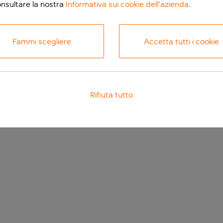
onsultare la nostra
Informativa sui cookie dell'azienda
.
Fammi scegliere
Accetta tutti i cookie
Rifiuta tutto