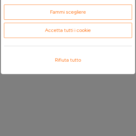
Fammi scegliere
Accetta tutti i cookie
Rifiuta tutto