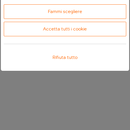
Fammi scegliere
Accetta tutti i cookie
Rifiuta tutto