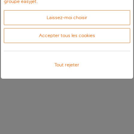
groupe easyjet
.
Laissez-moi choisir
Accepter tous les cookies
Tout rejeter