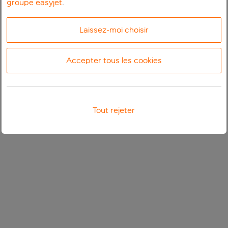
groupe easyjet
.
Laissez-moi choisir
Accepter tous les cookies
Tout rejeter