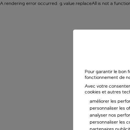
A rendering error occurred:
g.value.replaceAll is not a functio
Pour garantir le bon 
fonctionnement de no
Avec votre consentem
cookies et autres tec
améliorer les perfo
personnaliser les o
analyser nos perf
personnaliser les co
partenaires publicit