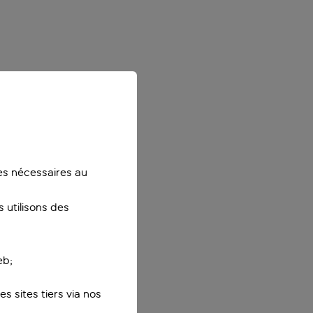
ies nécessaires au
 utilisons des
eb;
s sites tiers via nos