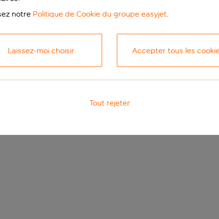
isez notre
Politique de Cookie du groupe easyjet
.
Laissez-moi choisir
Accepter tous les cooki
Tout rejeter