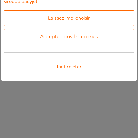
groupe easyjet
.
Laissez-moi choisir
Accepter tous les cookies
Tout rejeter