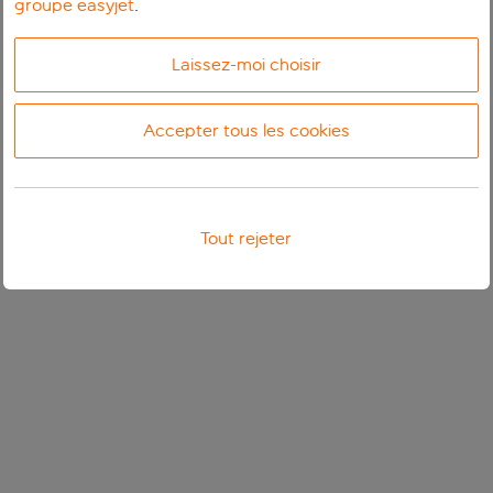
groupe easyjet
.
Laissez-moi choisir
Accepter tous les cookies
Tout rejeter