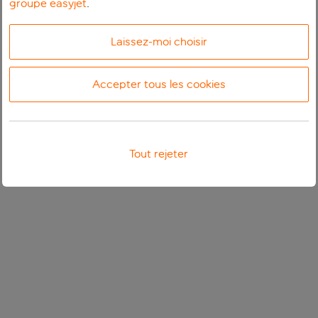
groupe easyjet
.
Laissez-moi choisir
Accepter tous les cookies
Tout rejeter