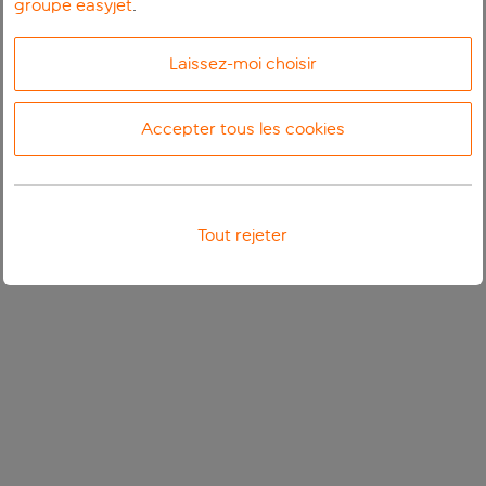
groupe easyjet
.
Laissez-moi choisir
Accepter tous les cookies
Tout rejeter