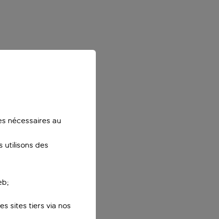
ies nécessaires au
 utilisons des
eb;
s sites tiers via nos