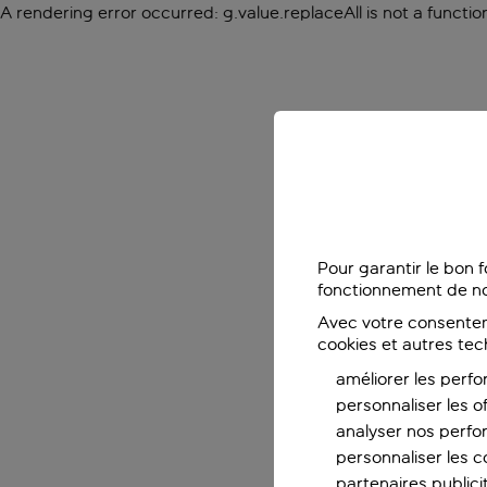
A rendering error occurred:
g.value.replaceAll is not a functio
Pour garantir le bon 
fonctionnement de no
Avec votre consentem
cookies et autres tec
améliorer les perfo
personnaliser les o
analyser nos perf
personnaliser les co
partenaires publicit