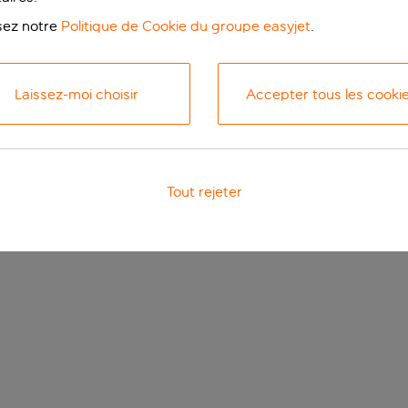
isez notre
Politique de Cookie du groupe easyjet
.
Laissez-moi choisir
Accepter tous les cooki
Tout rejeter