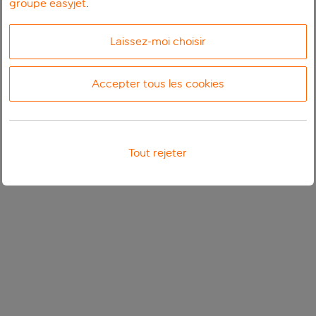
groupe easyjet
.
Laissez-moi choisir
Accepter tous les cookies
Tout rejeter