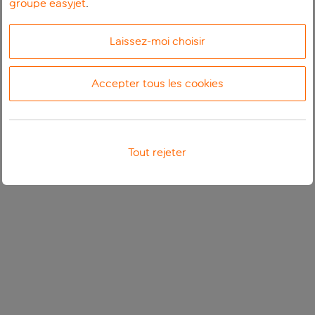
groupe easyjet
.
Laissez-moi choisir
Accepter tous les cookies
Tout rejeter