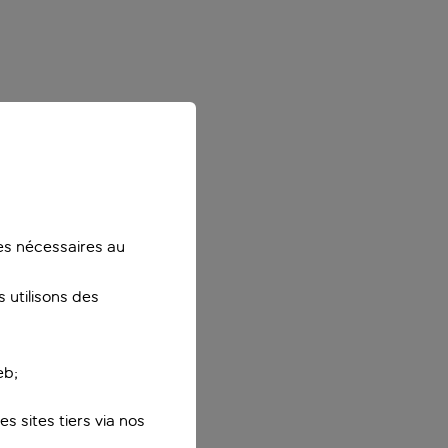
ies nécessaires au
 utilisons des
eb;
s sites tiers via nos