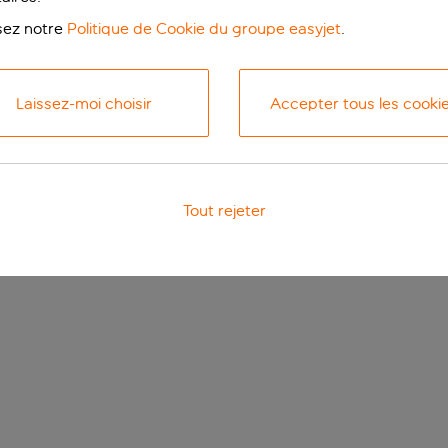
isez notre
Politique de Cookie du groupe easyjet
.
Laissez-moi choisir
Accepter tous les cooki
Tout rejeter