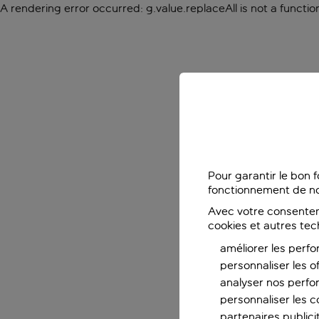
A rendering error occurred:
g.value.replaceAll is not a functio
Pour garantir le bon 
fonctionnement de no
Avec votre consentem
cookies et autres tec
améliorer les perfo
personnaliser les o
analyser nos perf
personnaliser les co
partenaires publicit