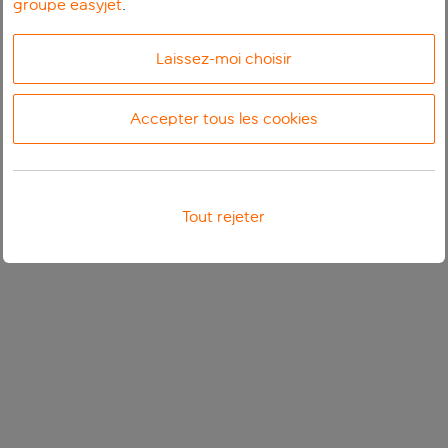
groupe easyjet
.
Laissez-moi choisir
Accepter tous les cookies
Tout rejeter