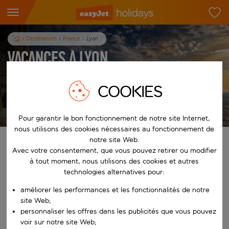
Destinations
France
Lyon
Vacances à Lyon
3
nuits
dès
/pers.
COOKIES
Afficher les vacances
Les conditions générales s’appliquent
Pour garantir le bon fonctionnement de notre site Internet,
nous utilisons des cookies nécessaires au fonctionnement de
notre site Web.
Trouvez votre séjour de rêve
Avec votre consentement, que vous pouvez retirer ou modifier
à tout moment, nous utilisons des cookies et autres
À partir de
technologies alternatives pour:
améliorer les performances et les fonctionnalités de notre
Commencez à taper pour la saisie automatique. Lorsque les résultats 
site Web;
Vers
personnaliser les offres dans les publicités que vous pouvez
voir sur notre site Web;