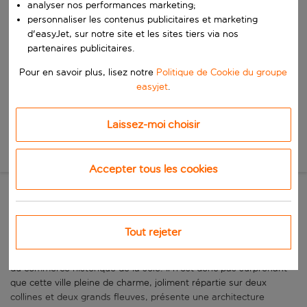
analyser nos performances marketing;
Commencez à taper pour la saisie automatique. Lorsque les résultats 
Quand
personnaliser les contenus publicitaires et marketing
Choisissez vos dates
d'easyJet, sur notre site et les sites tiers via nos
partenaires publicitaires.
Choisissez une date de départ et une date de retour.
Qui
Pour en savoir plus, lisez notre
Politique de Cookie du groupe
easyjet
.
Rechercher
Laissez-moi choisir
Nouvelle recherche
Accepter tous les cookies
Le goût des bonnes choses
Tout rejeter
Lyon est une ville prospère depuis la Renaissance, grâce à ses
puissantes institutions bancaires et à sa fière position au centre
du commerce historique de la soie. Il n’est donc pas surprenant
que cette ville pleine de charme, joliment répartie sur deux
collines et deux grands fleuves, présente une architecture