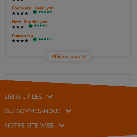
Fourviere Hotel Lyon
Hotel Saphir Lyon
Maison No
Warwick Reine Astrid - Lyon
Afficher plus
LIENS UTILES
QUI SOMMES-NOUS
NOTRE SITE WEB