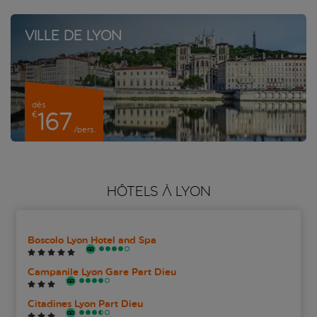
Ville de Lyon
dès
167
€
/pers.
HÔTELS À LYON
Boscolo Lyon Hotel and Spa
Campanile Lyon Gare Part Dieu
Citadines Lyon Part Dieu