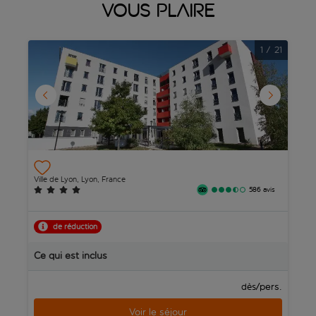
vous plaire
1
/
21
C
Ville de Lyon, Lyon, France
Vi
586 avis
de réduction
Ce qui est inclus
C
/pers.
dès
Voir le séjour