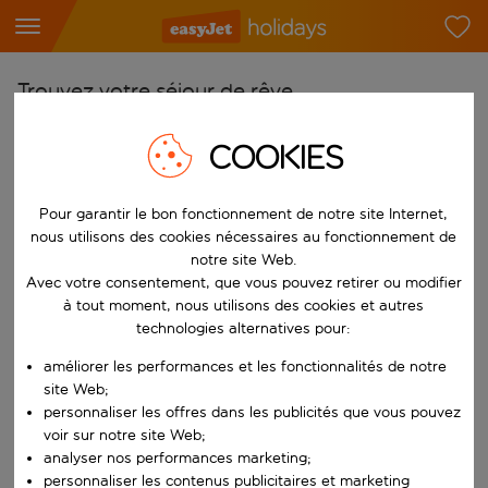
Trouvez votre séjour de rêve
À partir de
COOKIES
Choisissez votre aéroport
Commencez à taper pour la saisie automatique. Lorsque les résultats 
Pour garantir le bon fonctionnement de notre site Internet,
Vers
nous utilisons des cookies nécessaires au fonctionnement de
Choisissez votre destination
notre site Web.
Commencez à taper pour la saisie automatique. Lorsque les résultats 
Avec votre consentement, que vous pouvez retirer ou modifier
Quand
à tout moment, nous utilisons des cookies et autres
Choisissez vos dates
technologies alternatives pour:
Choisissez une date de départ et une date de retour.
Qui
améliorer les performances et les fonctionnalités de notre
site Web;
personnaliser les offres dans les publicités que vous pouvez
voir sur notre site Web;
analyser nos performances marketing;
Rechercher
personnaliser les contenus publicitaires et marketing