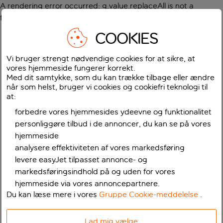
A rendering error occurred:
g.value.replaceAll is not a
function
.
COOKIES
Vi bruger strengt nødvendige cookies for at sikre, at
vores hjemmeside fungerer korrekt.
Med dit samtykke, som du kan trække tilbage eller ændre
når som helst, bruger vi cookies og cookiefri teknologi til
at:
forbedre vores hjemmesides ydeevne og funktionalitet
personliggøre tilbud i de annoncer, du kan se på vores
hjemmeside
analysere effektiviteten af vores markedsføring
levere easyJet tilpasset annonce- og
markedsføringsindhold på og uden for vores
hjemmeside via vores annoncepartnere.
Du kan læse mere i vores
Gruppe Cookie-meddelelse
.
Lad mig vælge