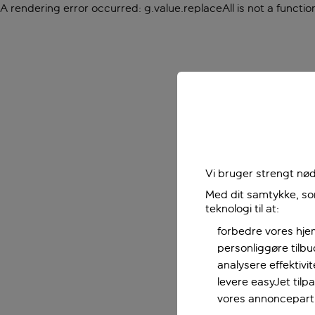
A rendering error occurred:
g.value.replaceAll is not a functio
Vi bruger strengt nød
Med dit samtykke, som
teknologi til at:
forbedre vores hje
personliggøre tilb
analysere effektivi
levere easyJet til
vores annoncepart