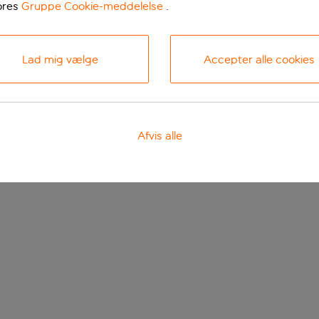
ores
Gruppe Cookie-meddelelse
.
Lad mig vælge
Accepter alle cookies
Afvis alle