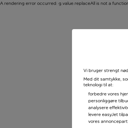
A rendering error occurred:
g.value.replaceAll is not a functio
Vi bruger strengt nød
Med dit samtykke, som
teknologi til at:
forbedre vores hje
personliggøre tilb
analysere effektivi
levere easyJet til
vores annoncepart