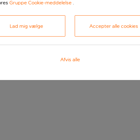
ores
Gruppe Cookie-meddelelse
.
Lad mig vælge
Accepter alle cookies
Afvis alle