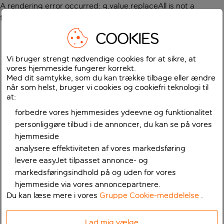
A rendering error occurred:
g.value.replaceAll is not a
function
.
COOKIES
Vi bruger strengt nødvendige cookies for at sikre, at
vores hjemmeside fungerer korrekt.
Med dit samtykke, som du kan trække tilbage eller ændre
når som helst, bruger vi cookies og cookiefri teknologi til
at:
forbedre vores hjemmesides ydeevne og funktionalitet
personliggøre tilbud i de annoncer, du kan se på vores
hjemmeside
analysere effektiviteten af vores markedsføring
levere easyJet tilpasset annonce- og
markedsføringsindhold på og uden for vores
hjemmeside via vores annoncepartnere.
Du kan læse mere i vores
Gruppe Cookie-meddelelse
.
Lad mig vælge